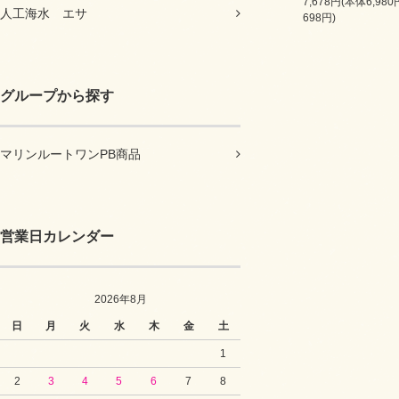
7,678円(本体6,98
人工海水 エサ
698円)
グループから探す
マリンルートワンPB商品
営業日カレンダー
2026年8月
日
月
火
水
木
金
土
1
2
3
4
5
6
7
8