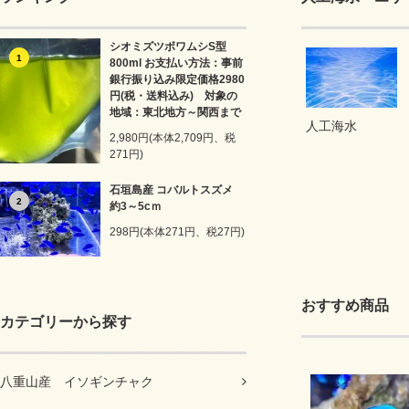
シオミズツボワムシS型
1
800ml お支払い方法：事前
銀行振り込み限定価格2980
円(税・送料込み) 対象の
地域：東北地方～関西まで
人工海水
2,980円(本体2,709円、税
271円)
石垣島産 コバルトスズメ
2
約3～5cｍ
298円(本体271円、税27円)
おすすめ商品
カテゴリーから探す
八重山産 イソギンチャク