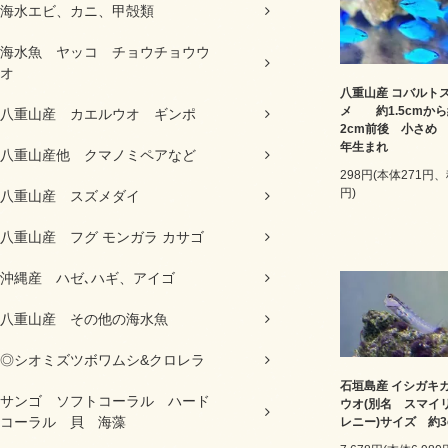
海水エビ、カニ、甲殻類
海水魚 ヤッコ チョウチョウウ
オ
八重山産 コバルト
メ 約1.5cmか
八重山産 カエルウオ ギンポ
2cm前後 小さめ 2
年生まれ
八重山産他 クマノミペアなど
298円(本体271円、
円)
八重山産 スズメダイ
八重山産 フグ モンガラ カサゴ
沖縄産 ハゼ､ハギ、アイゴ
八重山産 その他の海水魚
◎シオミズツボワムシ&クロレラ
石垣島産 イシガキ
サンゴ ソフトコーラル ハード
ウオ(別名 スマイ
コーラル 貝 海藻
レニー)サイズ 約3