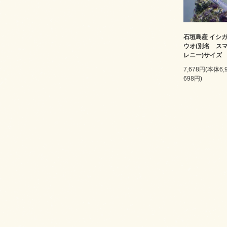
石垣島産 イシ
ウオ(別名 ス
レニー)サイズ 
7,678円(本体6
698円)