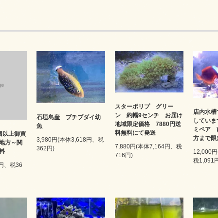
スターポリプ グリー
店内水槽
ン 約幅9センチ お届け
石垣島産 ブチブダイ幼
していま
地域限定価格 7880円送
魚
ミペア 
料無料にて発送
個以上御買
方まで
3,980円(本体3,618円、税
地方～関
7,880円(本体7,164円、税
362円)
料
12,000
716円)
税1,091
2円、税36