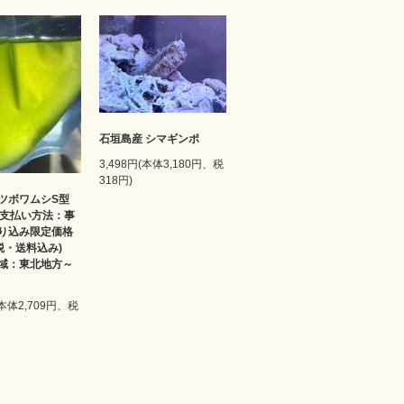
石垣島産 シマギンポ
3,498円(本体3,180円、税
318円)
ツボワムシS型
 お支払い方法：事
り込み限定価格
(税・送料込み)
域：東北地方～
(本体2,709円、税