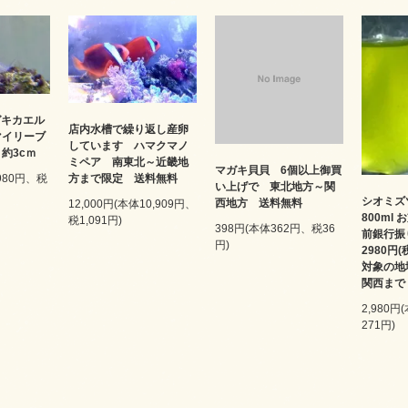
ガキカエル
店内水槽で繰り返し産卵
マイリーブ
しています ハマクマノ
約3cｍ
ミペア 南東北～近畿地
マガキ貝貝 6個以上御買
方まで限定 送料無料
,980円、税
い上げで 東北地方～関
シオミズ
西地方 送料無料
12,000円(本体10,909円、
800ml
税1,091円)
398円(本体362円、税36
前銀行振
円)
2980円
対象の地
関西まで
2,980円
271円)