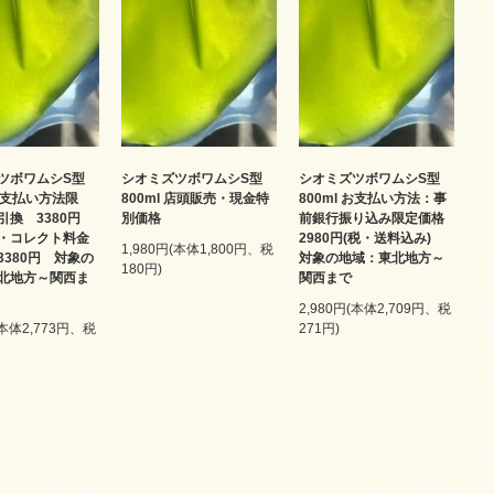
ツボワムシS型
シオミズツボワムシS型
シオミズツボワムシS型
 お支払い方法限
800ml 店頭販売・現金特
800ml お支払い方法：事
引換 3380円
別価格
前銀行振り込み限定価格
・コレクト料金
2980円(税・送料込み)
1,980円(本体1,800円、税
3380円 対象の
対象の地域：東北地方～
180円)
北地方～関西ま
関西まで
2,980円(本体2,709円、税
(本体2,773円、税
271円)