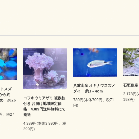
石垣島産
八重山産 オキナワスズメ
ルトスズ
ダイ 約3～4cｍ
2,178円
mから約
コフキウミアザミ 複数枝
198円)
780円(本体709円、税71
め 2026
付き お届け地域限定価
円)
格 4389円送料無料にて
1円、税27
発送
4,389円(本体3,990円、税
399円)