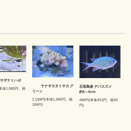
 サザナミハゼ
ヤナギカタトサカ グ
石垣島産 デバスズメ
(本体1,980円、税
リーン
約5～6cm
2,189円(本体1,990円、税
498円(本体453円、税45
199円)
円)