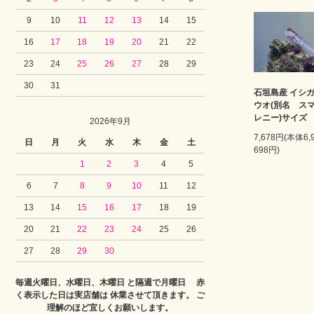
9
10
11
12
13
14
15
16
17
18
19
20
21
22
23
24
25
26
27
28
29
30
31
石垣島産 イシ
ウオ(別名 ス
レニー)サイズ 
2026年9月
7,678円(本体6
日
月
火
水
木
金
土
698円)
1
2
3
4
5
6
7
8
9
10
11
12
13
14
15
16
17
18
19
20
21
22
23
24
25
26
27
28
29
30
毎週火曜日、水曜日、木曜日 と隔週で月曜日 赤
く表示した日は実店舗は 休業させて頂きます。 ご
理解のほど宜しくお願いします。