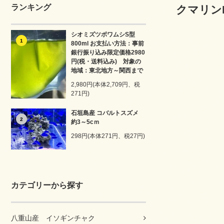
ランキング
クマリンR
シオミズツボワムシS型
1
800ml お支払い方法：事前
銀行振り込み限定価格2980
円(税・送料込み) 対象の
地域：東北地方～関西まで
2,980円(本体2,709円、税
271円)
石垣島産 コバルトスズメ
2
約3～5cｍ
298円(本体271円、税27円)
カテゴリーから探す
八重山産 イソギンチャク