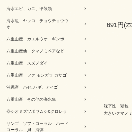
海水エビ、カニ、甲殻類
海水魚 ヤッコ チョウチョウウ
691円(
オ
八重山産 カエルウオ ギンポ
八重山産他 クマノミペアなど
八重山産 スズメダイ
八重山産 フグ モンガラ カサゴ
沖縄産 ハゼ､ハギ、アイゴ
八重山産 その他の海水魚
沈下性 顆粒
◎シオミズツボワムシ&クロレラ
大きいクマノ
サンゴ ソフトコーラル ハード
コーラル 貝 海藻