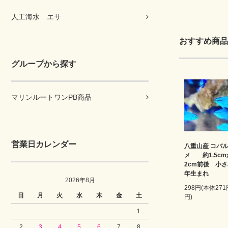
人工海水 エサ
おすすめ商品
グループから探す
マリンルートワンPB商品
営業日カレンダー
八重山産 コバ
メ 約1.5c
2cm前後 小さ
年生まれ
2026年8月
298円(本体27
日
月
火
水
木
金
土
円)
1
2
3
4
5
6
7
8