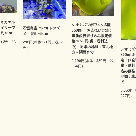
ガキカエル
シオミズツボワムシS型
マイリーブ
石垣島産 コバルトスズ
350ml お支払い方法：
約3cｍ
メ 約3～5cｍ
事前銀行振り込み限定価
格 1690円(税・送料込
,980円、税
298円(本体271円、税27
み) 対象の地域：東北地
円)
シオミズ
方～関西まで
800ml
定：代金
1,690円(本体1,536円、税
税・送料
154円)
込み価格
地域：東
で
3,050円
277円)