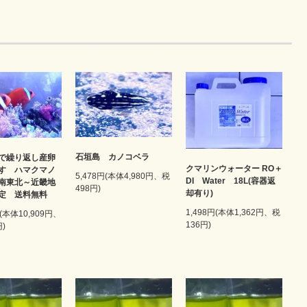
石垣島 カノコベラ
で繰り返し産卵
クマリンウォーター RO＋
す ハマクマノ
5,478円(本体4,980円、税
DI Water 18L(容器返
南東北～近畿地
498円)
却有り)
限定 送料無料
1,498円(本体1,362円、税
円(本体10,909円、
136円)
円)