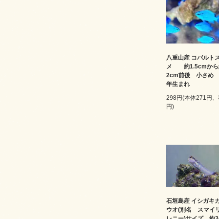
八重山産 コバルト
メ 約1.5cmか
2cm前後 小さめ 2
年生まれ
298円(本体271円、
円)
石垣島産 イシガキ
ウオ(別名 スマイ
レニー)サイズ 約3