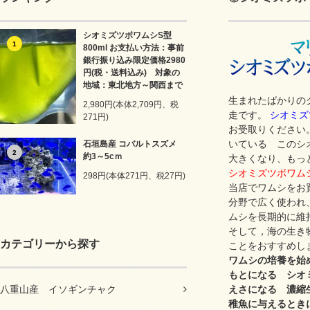
シオミズツボワムシS型
1
800ml お支払い方法：事前
銀行振り込み限定価格2980
円(税・送料込み) 対象の
地域：東北地方～関西まで
生まれたばかりの
2,980円(本体2,709円、税
走です。
シオミズ
271円)
お受取りください
いている このシ
石垣島産 コバルトスズメ
2
約3～5cｍ
大きくなり、もっ
シオミズツボワム
298円(本体271円、税27円)
当店でワムシをお
分野で広く使われ
ムシを長期的に維
そして，海の生き
カテゴリーから探す
ことをおすすめし
ワムシの培養を始
もとになる シオ
えさになる 濃縮
八重山産 イソギンチャク
稚魚に与えるとき