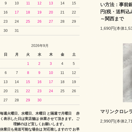
9
10
11
12
13
14
15
い方法：事前銀
円(税・送料込
16
17
18
19
20
21
22
～関西まで
23
24
25
26
27
28
29
1,690円(本体1,
30
31
2026年9月
日
月
火
水
木
金
土
1
2
3
4
5
6
7
8
9
10
11
12
13
14
15
16
17
18
19
20
21
22
23
24
25
26
27
28
29
30
マリンクロレラア
毎週火曜日、水曜日、木曜日 と隔週で月曜日 赤
く表示した日は実店舗は 休業させて頂きます。 ご
2,990円(本体2,
理解のほど宜しくお願いします。
休業日も発送可能な場合は 対応致しますので お早