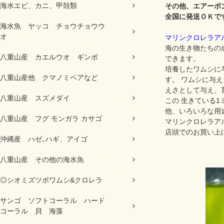
海水エビ、カニ、甲殻類
その他、エアーポ
全国に発送ＯＫで
海水魚 ヤッコ チョウチョウウ
オ
マリンクロレラア
海の生き物たちの
八重山産 カエルウオ ギンポ
できます。
培養したワムシに
八重山産他 クマノミペアなど
す。 ワムシに与
えさとして与え、
八重山産 スズメダイ
この 生きている
他、いろいろな用
八重山産 フグ モンガラ カサゴ
マリンクロレラア
店頭でのお買い上
沖縄産 ハゼ､ハギ、アイゴ
八重山産 その他の海水魚
◎シオミズツボワムシ&クロレラ
サンゴ ソフトコーラル ハード
コーラル 貝 海藻