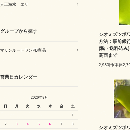
人工海水 エサ
グループから探す
シオミズツボワ
方法：事前銀行
(税・送料込み
マリンルートワンPB商品
関西まで
2,980円(本体2,
営業日カレンダー
2026年8月
日
月
火
水
木
金
土
1
2
3
4
5
6
7
8
シオミズツボワ