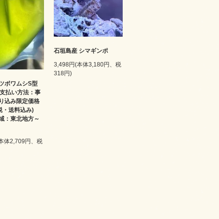
石垣島産 シマギンポ
3,498円(本体3,180円、税
318円)
ツボワムシS型
 お支払い方法：事
り込み限定価格
(税・送料込み)
域：東北地方～
(本体2,709円、税