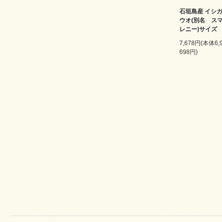
石垣島産 イシ
ウオ(別名 ス
レニー)サイズ 
7,678円(本体6
698円)