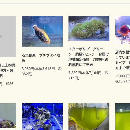
スターポリプ グリー
店内水槽
ン 約幅9センチ お届け
石垣島産 ブチブダイ幼
していま
地域限定価格 7880円送
魚
ミペア 
料無料にて発送
個以上御買
方まで
3,980円(本体3,618円、税
地方～関
7,880円(本体7,164円、税
362円)
料
12,000
716円)
税1,091
2円、税36