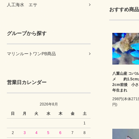
人工海水 エサ
おすすめ商品
グループから探す
マリンルートワンPB商品
八重山産 コバ
メ 約1.5c
営業日カレンダー
2cm前後 小さ
年生まれ
298円(本体27
2026年8月
円)
日
月
火
水
木
金
土
1
2
3
4
5
6
7
8