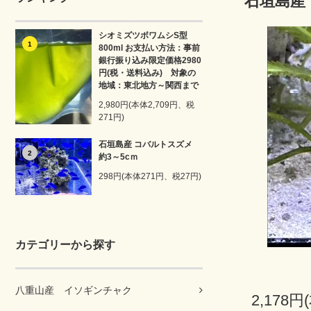
石垣島産
シオミズツボワムシS型
1
800ml お支払い方法：事前
銀行振り込み限定価格2980
円(税・送料込み) 対象の
地域：東北地方～関西まで
2,980円(本体2,709円、税
271円)
石垣島産 コバルトスズメ
2
約3～5cｍ
298円(本体271円、税27円)
カテゴリーから探す
八重山産 イソギンチャク
2,178円