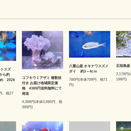
石垣島産
八重山産 オキナワスズメ
ルトスズ
ダイ 約3～4cｍ
2,178円
mから約
コフキウミアザミ 複数枝
198円)
780円(本体709円、税71
め 2026
付き お届け地域限定価
円)
格 4389円送料無料にて
1円、税27
発送
4,389円(本体3,990円、税
399円)