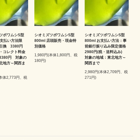
ツボワムシS型
シオミズツボワムシS型
シオミズツボワムシS型
 お支払い方法限
800ml 店頭販売・現金特
800ml お支払い方法：事
引換 3380円
別価格
前銀行振り込み限定価格
・コレクト料金
2980円(税・送料込み)
1,980円(本体1,800円、税
3380円 対象の
対象の地域：東北地方～
180円)
北地方～関西ま
関西まで
2,980円(本体2,709円、税
(本体2,773円、税
271円)