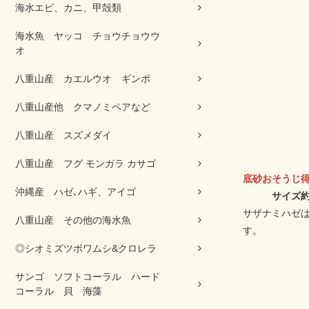
海水エビ、カニ、甲殻類
海水魚 ヤッコ チョウチョウウ
オ
八重山産 カエルウオ ギンポ
八重山産他 クマノミペアなど
八重山産 スズメダイ
八重山産 フグ モンガラ カサゴ
底砂おそうじ
沖縄産 ハゼ､ハギ、アイゴ
サイズ約9
サザナミハゼ
八重山産 その他の海水魚
す。
◎シオミズツボワムシ&クロレラ
サンゴ ソフトコーラル ハード
コーラル 貝 海藻