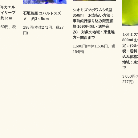
ガキカエル
シオミズツボワムシS型
マイリーブ
石垣島産 コバルトスズ
350ml お支払い方法：
約3cｍ
メ 約3～5cｍ
事前銀行振り込み限定価
格 1690円(税・送料込
,980円、税
298円(本体271円、税27
み) 対象の地域：東北地
円)
シオミズ
方～関西まで
800ml
定：代金
1,690円(本体1,536円、税
税・送料
154円)
込み価格
地域：東
で
3,050円
277円)