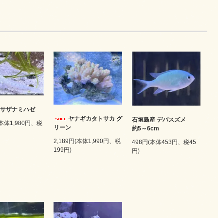
 サザナミハゼ
ヤナギカタトサカ グ
石垣島産 デバスズメ
(本体1,980円、税
リーン
約5～6cm
2,189円(本体1,990円、税
498円(本体453円、税45
199円)
円)