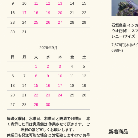
9
10
11
12
13
14
15
16
17
18
19
20
21
22
23
24
25
26
27
28
29
石垣島産 イシ
ウオ(別名 ス
30
31
レニー)サイズ 
7,678円(本体6
2026年9月
698円)
日
月
火
水
木
金
土
1
2
3
4
5
6
7
8
9
10
11
12
13
14
15
16
17
18
19
20
21
22
23
24
25
26
27
28
29
30
毎週火曜日、水曜日、木曜日 と隔週で月曜日 赤
く表示した日は実店舗は 休業させて頂きます。 ご
理解のほど宜しくお願いします。
新着商品
休業日も発送可能な場合は 対応致しますので お早