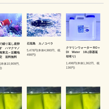
石垣島 カノコベラ
で繰り返し産卵
クマリンウォーター RO＋
す ハマクマノ
5,478円(本体4,980円、税
DI Water 18L(容器返
南東北～近畿地
498円)
却有り)
限定 送料無料
1,498円(本体1,362円、税
円(本体10,909円、
136円)
円)