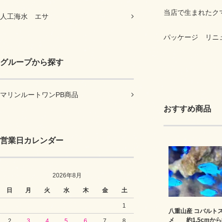
当店で生まれたク
人工海水 エサ
パッケージ リニ
グループから探す
マリンルートワンPB商品
おすすめ商品
営業日カレンダー
2026年8月
日
月
火
水
木
金
土
1
八重山産 コバルト
メ 約1.5cmか
2
3
4
5
6
7
8