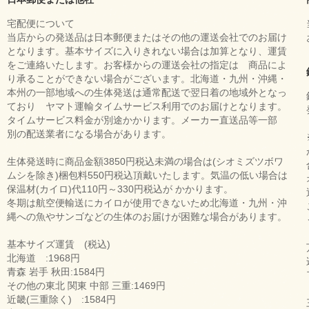
宅配便について
当店からの発送品は日本郵便またはその他の運送会社でのお届け
となります。基本サイズに入りきれない場合は加算となり、運賃
をご連絡いたします。お客様からの運送会社の指定は 商品によ
り承ることができない場合がございます。北海道・九州・沖縄・
本州の一部地域への生体発送は通常配送で翌日着の地域外となっ
ており ヤマト運輸タイムサービス利用でのお届けとなります。
タイムサービス料金が別途かかります。メーカー直送品等一部
別の配送業者になる場合があります。
生体発送時に商品金額3850円税込未満の場合は(シオミズツボワ
ムシを除き)梱包料550円税込頂戴いたします。気温の低い場合は
保温材(カイロ)代110円～330円税込が かかります。
冬期は航空便輸送にカイロが使用できないため北海道・九州・沖
縄への魚やサンゴなどの生体のお届けが困難な場合があります。
基本サイズ運賃 (税込)
北海道 :1968円
青森 岩手 秋田:1584円
その他の東北 関東 中部 三重:1469円
近畿(三重除く) :1584円