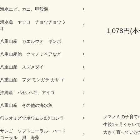
海水エビ、カニ、甲殻類
海水魚 ヤッコ チョウチョウウ
オ
1,078円(
八重山産 カエルウオ ギンポ
八重山産他 クマノミペアなど
八重山産 スズメダイ
八重山産 フグ モンガラ カサゴ
沖縄産 ハゼ､ハギ、アイゴ
八重山産 その他の海水魚
クマノミの子育て
◎シオミズツボワムシ&クロレラ
生後1ヶ月くらい
サンゴ ソフトコーラル ハード
大きく育っていか
コーラル 貝 海藻