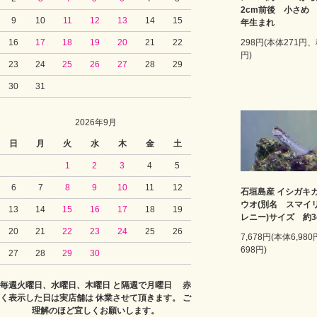
2cm前後 小さめ 2
9
10
11
12
13
14
15
年生まれ
16
17
18
19
20
21
22
298円(本体271円、
円)
23
24
25
26
27
28
29
30
31
2026年9月
日
月
火
水
木
金
土
1
2
3
4
5
6
7
8
9
10
11
12
石垣島産 イシガキ
ウオ(別名 スマイ
13
14
15
16
17
18
19
レニー)サイズ 約3
20
21
22
23
24
25
26
7,678円(本体6,98
698円)
27
28
29
30
毎週火曜日、水曜日、木曜日 と隔週で月曜日 赤
く表示した日は実店舗は 休業させて頂きます。 ご
理解のほど宜しくお願いします。