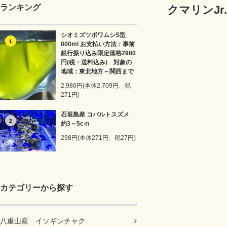
ランキング
クマリンJr.
シオミズツボワムシS型
1
800ml お支払い方法：事前
銀行振り込み限定価格2980
円(税・送料込み) 対象の
地域：東北地方～関西まで
2,980円(本体2,709円、税
271円)
石垣島産 コバルトスズメ
2
約3～5cｍ
298円(本体271円、税27円)
カテゴリーから探す
八重山産 イソギンチャク