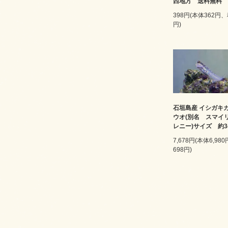
西地方 送料無料
398円(本体362円、
円)
石垣島産 イシガキ
ウオ(別名 スマイ
レニー)サイズ 約3
7,678円(本体6,98
698円)