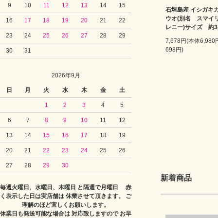
9
10
11
12
13
14
15
石垣島産 イシガキ
ウオ(別名 スマイ
16
17
18
19
20
21
22
レニー)サイズ 約3
23
24
25
26
27
28
29
7,678円(本体6,98
698円)
30
31
2026年9月
日
月
火
水
木
金
土
1
2
3
4
5
6
7
8
9
10
11
12
13
14
15
16
17
18
19
20
21
22
23
24
25
26
27
28
29
30
新着商品
毎週火曜日、水曜日、木曜日 と隔週で月曜日 赤
く表示した日は実店舗は 休業させて頂きます。 ご
理解のほど宜しくお願いします。
休業日も発送可能な場合は 対応致しますので お早