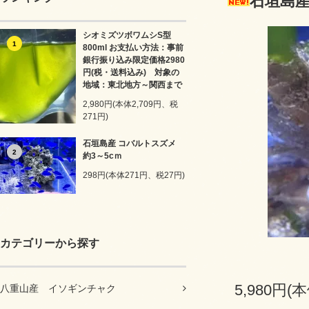
石垣島産
シオミズツボワムシS型
1
800ml お支払い方法：事前
銀行振り込み限定価格2980
円(税・送料込み) 対象の
地域：東北地方～関西まで
2,980円(本体2,709円、税
271円)
石垣島産 コバルトスズメ
2
約3～5cｍ
298円(本体271円、税27円)
カテゴリーから探す
5,980円(
八重山産 イソギンチャク