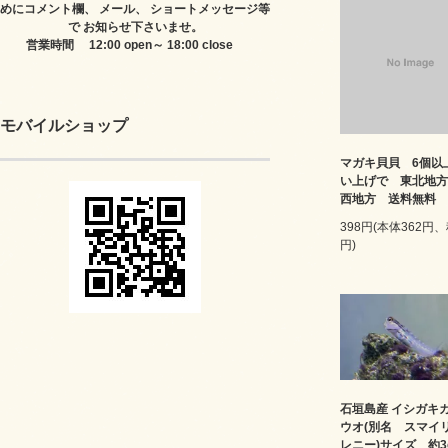
めにコメント欄、 メール、 ショートメッセージ等
で お知らせ下さいませ。
営業時間 12:00 open～ 18:00 close
モバイルショップ
マガキ貝貝 6個以
い上げで 東北地方
西地方 送料無料
398円(本体362円、
円)
石垣島産 イシガキ
ウオ(別名 スマイ
レニー)サイズ 約3