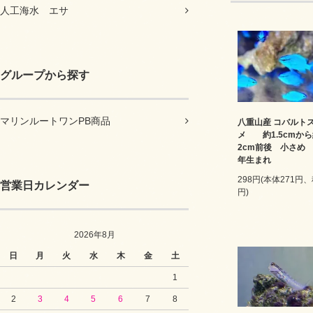
人工海水 エサ
グループから探す
マリンルートワンPB商品
八重山産 コバルト
メ 約1.5cmか
2cm前後 小さめ 2
年生まれ
298円(本体271円、
営業日カレンダー
円)
2026年8月
日
月
火
水
木
金
土
1
2
3
4
5
6
7
8