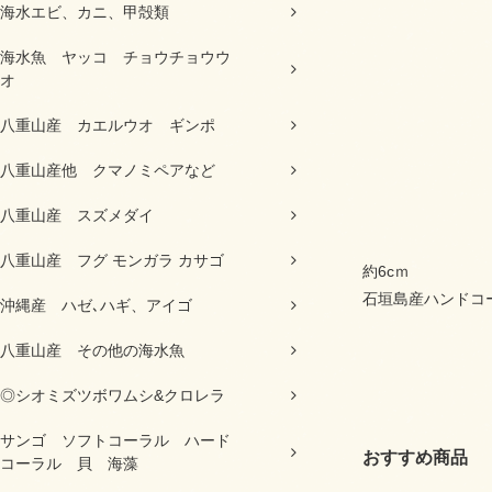
海水エビ、カニ、甲殻類
海水魚 ヤッコ チョウチョウウ
オ
八重山産 カエルウオ ギンポ
八重山産他 クマノミペアなど
八重山産 スズメダイ
八重山産 フグ モンガラ カサゴ
約6cｍ
石垣島産ハンドコ
沖縄産 ハゼ､ハギ、アイゴ
八重山産 その他の海水魚
◎シオミズツボワムシ&クロレラ
サンゴ ソフトコーラル ハード
おすすめ商品
コーラル 貝 海藻